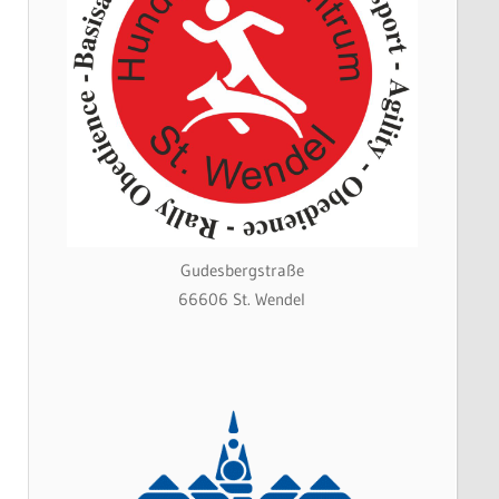
Gudesbergstraße
66606 St. Wendel