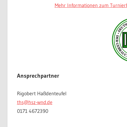
M
e
hr Informationen zum Turnie
Ansprechpartner
Rigobert Haßdenteufel
ths@hsz-wnd.de
0171 4672390