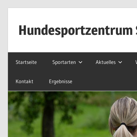
Zum
Inhalt
Hundesportzentrum S
springen
Startseite
Sportarten
Aktuelles
Kontakt
Ergebnisse